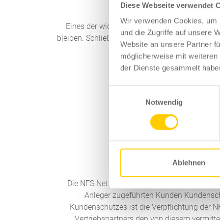
Diese Webseite verwendet 
Wir verwenden Cookies, um I
Eines der wichtigsten Anliegen der NFS Netf
und die Zugriffe auf unsere 
bleiben. Schließlich stellen Sie Ihr beruflich
Website an unsere Partner fü
Sie Auszüge aus dem Tied-Age
möglicherweise mit weiteren
der Dienste gesammelt habe
E
Notwendig
i
n
w
i
l
§ 4 Kundenschu
l
Ablehnen
i
Die NFS Netfonds gewährt dem Vertriebspartn
g
Anleger zugeführten Kunden Kundensc
u
Kundenschutzes ist die Verpflichtung der
n
Vertriebspartners den von diesem vermitte