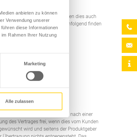
 Medien anbieten zu können
Kunden sind Ihre Kunden und sollen dies auch
hrer Verwendung unserer
n Ihnen den Kundenschutz zu. Nachfolgend finden
 führen diese Informationen
enbeziehung“ erhalten bleibt.
ie im Rahmen Ihrer Nutzung
Marketing
 20 Beendigung
Alle zulassen
e Bestände des Vertriebspartners nach einer
g des Vertrages frei, wenn dies vom Kunden
 gewünscht wird und seitens der Produktgeber
er Übertragung nichts entgegensteht. Das