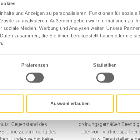
Cookies
nhalte und Anzeigen zu personalisieren, Funktionen für soziale
onds ist der Bestandsschutz unserer Haftungsdachpartner. Ihre 
Website zu analysieren. Außerdem geben wir Informationen zu I
es Kapital dar. Wir möchten dieses Gut für Sie bewahren und sage
r soziale Medien, Werbung und Analysen weiter. Unsere Partner
nt Vertrag, der Ihnen zeigt, wie Ihnen Ihr „Wirtschaftsgut Kund
 Daten zusammen, die Sie ihnen bereitgestellt haben oder die s
n.
Präferenzen
Statistiken
tz
§
Auswahl erlauben
er für alle von diesem als
Die NFS Netfonds gibt di
hutz. Gegenstand des
ordnungsgemäßen Beendigun
 NFS, ohne Zustimmung des
oder vom Vertriebspartner
lten Kunden selbst keine
bzw. Depotstellen ein