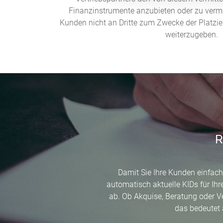
g
Finanzinstrumente anzubieten oder zu vermi
s
Kunden nicht an Dritte zum Zwecke der Platz
a
weiterzugeben.
u
s
w
a
h
l
R
Damit Sie Ihre Kunden einfach
automatisch aktuelle KIDs für Ih
ab. Ob Akquise, Beratung oder 
das bedeutet 