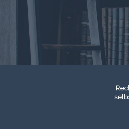
Rech
selb